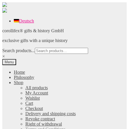
Deutsch
Skip
Skip
corollifex® gifts & history GmbH
to
to
exclusive gifts with a unique history
navigation
content
Search products...
×
Menu
Home
Philosophy
Shop
All products
My Account
Wishlist
Cart
Checkout
Delivery and shipping costs
Revoke contract
Right of withdrawal