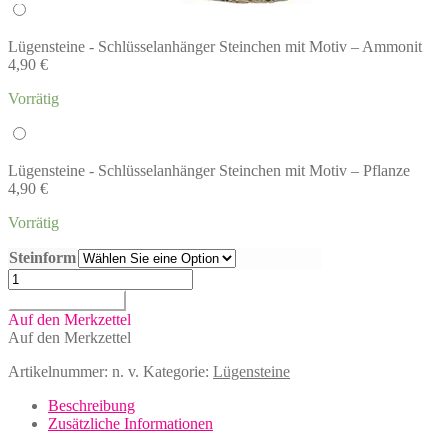
Lügensteine - Schlüsselanhänger Steinchen mit Motiv – Ammonit
4,90
€
Vorrätig
Lügensteine - Schlüsselanhänger Steinchen mit Motiv – Pflanze
4,90
€
Vorrätig
Steinform
Lügensteine
-
In den Warenkorb
Schlüsselanhänger
Auf den Merkzettel
Steinchen
Auf den Merkzettel
mit
Motiv
Artikelnummer:
n. v.
Kategorie:
Lügensteine
Menge
Beschreibung
Zusätzliche Informationen