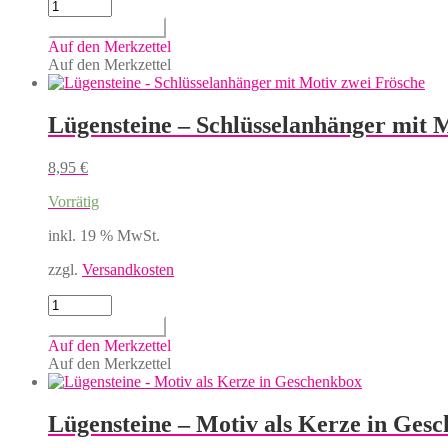
Lügensteine
-
In den Warenkorb
Ausmalbuch
Auf den Merkzettel
Menge
Auf den Merkzettel
Lügensteine – Schlüsselanhänger mit 
8,95
€
Vorrätig
inkl. 19 % MwSt.
zzgl.
Versandkosten
Lügensteine
-
In den Warenkorb
Schlüsselanhänger
Auf den Merkzettel
mit
Auf den Merkzettel
Motiv
zwei
Frösche
Lügensteine – Motiv als Kerze in Ges
Menge