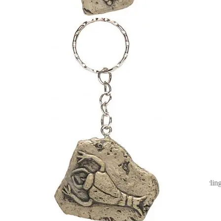
4,90
€
Vorrätig
Lügensteine - Schlüsselanhänger Steinchen mit Motiv – Krebs
4,90
€
Vorrätig
Lügensteine - Schlüsselanhänger Steinchen mit Motiv – Komet
4,90
€
Vorrätig
Lügensteine - Schlüsselanhänger Steinchen mit Motiv – Schmetterlin
4,90
€
Vorrätig