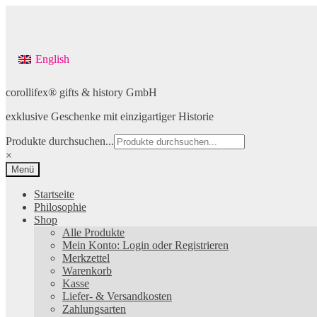
English
Zur
Zum
corollifex® gifts & history GmbH
Navigation
Inhalt
exklusive Geschenke mit einzigartiger Historie
springen
springen
Produkte durchsuchen...
×
Menü
Startseite
Philosophie
Shop
Alle Produkte
Mein Konto: Login oder Registrieren
Merkzettel
Warenkorb
Kasse
Liefer- & Versandkosten
Zahlungsarten