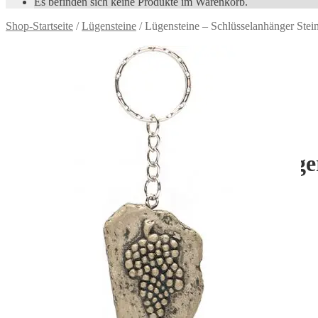
Es befinden sich keine Produkte im Warenkorb.
Shop-Startseite
/
Lügensteine
/ Lügensteine – Schlüsselanhänger Stei
Zoom
Lügensteine – Schlüsselanhänge
4,90
€
inkl. MwSt.
zzgl.
Versandkosten
Bitte Option wählen
Lügensteine - Schlüsselanhänger Steinchen mit Motiv – Traube